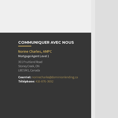
COMMUNIQUER AVEC NOUS
Norine Charles, AMPC
Mortgage Agent Level 1
301 Fruitland Road
Stoney Creek, ON
L8E 5M1, Canada
Courriel:
norinecharles@dominionlending.ca
Téléphone:
416-876-3692