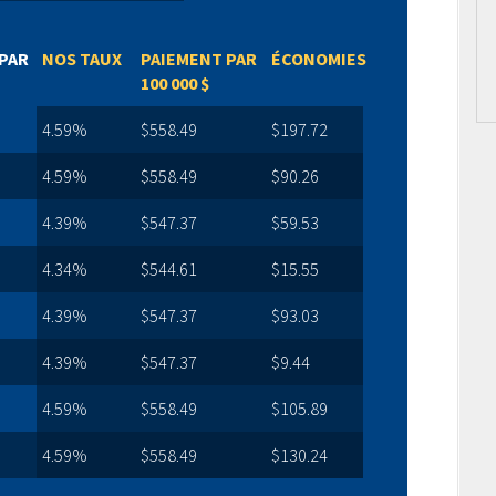
PAR
NOS TAUX
PAIEMENT PAR
ÉCONOMIES
100 000 $
4.59%
$558.49
$197.72
4.59%
$558.49
$90.26
4.39%
$547.37
$59.53
4.34%
$544.61
$15.55
4.39%
$547.37
$93.03
4.39%
$547.37
$9.44
4.59%
$558.49
$105.89
4.59%
$558.49
$130.24