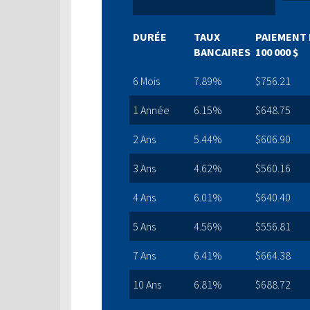
DURÉE
TAUX
PAIEMENT 
BANCAIRES
100 000 $
6 Mois
7.89%
$756.21
1 Année
6.15%
$648.75
2 Ans
5.44%
$606.90
3 Ans
4.62%
$560.16
4 Ans
6.01%
$640.40
5 Ans
4.56%
$556.81
7 Ans
6.41%
$664.38
10 Ans
6.81%
$688.72