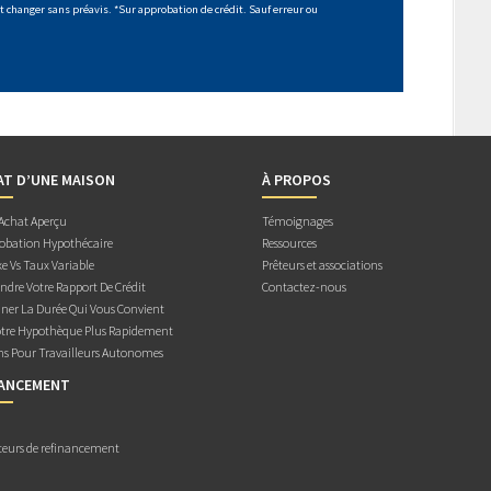
 changer sans préavis. *Sur approbation de crédit. Sauf erreur ou
AT D’UNE MAISON
À PROPOS
 Achat Aperçu
Témoignages
obation Hypothécaire
Ressources
e Vs Taux Variable
Prêteurs et associations
dre Votre Rapport De Crédit
Contactez-nous
ner La Durée Qui Vous Convient
otre Hypothèque Plus Rapidement
ns Pour Travailleurs Autonomes
NANCEMENT
teurs de refinancement