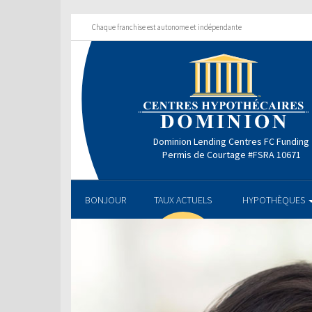
Chaque franchise est autonome et indépendante
Dominion Lending Centres FC Funding
Permis de Courtage #FSRA 10671
BONJOUR
TAUX ACTUELS
HYPOTHÈQUES