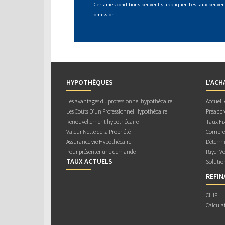
Certaines conditions peuvent s'appliquer. Les taux peuvent
omission.
HYPOTHÈQUES
L’ACH
Les avantages du professionnel hypothécaire
Accueil
Les Coûts D’un Professionnel Hypothécaire
Préappr
Renouvellement hypothécaire
Taux Fix
Valeur Nette de la Propriété
Compren
Assurance vie Hypothécaire
Détermi
Pour présenter une demande
Payer V
TAUX ACTUELS
Solutio
REFI
CHIP
Calcula