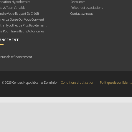
obation Hypothécaire
Ressources
e Vs Taux Variable
Prêteurs et associations
dre Votre Rapport De Crédit
Contactez-nous
ner La Durée Qui Vous Convient
otre Hypothèque Plus Rapidement
ns Pour Travailleurs Autonomes
NANCEMENT
teurs de refinancement
© 2026 Centres Hypothécaires Dominion
Conditions d’utilisation
|
Politique de confidenti