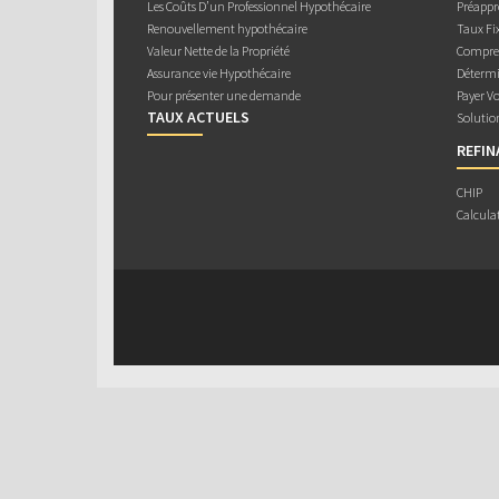
Les Coûts D’un Professionnel Hypothécaire
Préappr
Renouvellement hypothécaire
Taux Fix
Valeur Nette de la Propriété
Compren
Assurance vie Hypothécaire
Détermi
Pour présenter une demande
Payer V
TAUX ACTUELS
Solutio
REFI
CHIP
Calcula