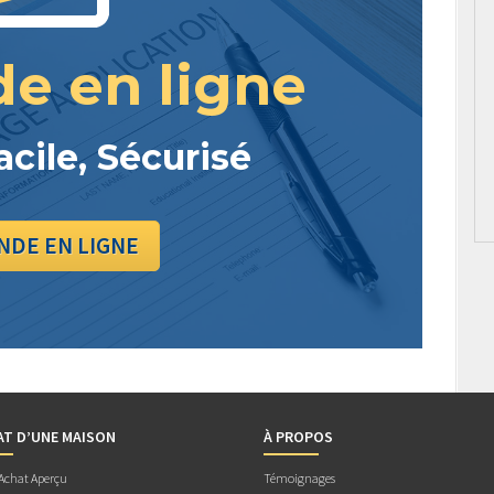
e en ligne
acile, Sécurisé
DE EN LIGNE
AT D’UNE MAISON
À PROPOS
 Achat Aperçu
Témoignages